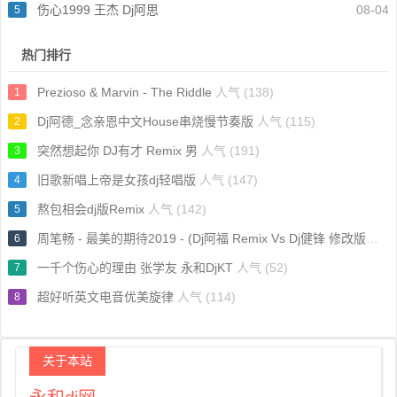
伤心1999 王杰 Dj阿思
08-04
5
热门排行
Prezioso & Marvin - The Riddle
人气 (138)
1
Dj阿德_念亲恩中文House串烧慢节奏版
人气 (115)
2
突然想起你 DJ有才 Remix 男
人气 (191)
3
旧歌新唱上帝是女孩dj轻唱版
人气 (147)
4
熬包相会dj版Remix
人气 (142)
5
周笔畅 - 最美的期待2019 - (Dj阿福 Remix Vs Dj健锋 修改版）
人气
6
一千个伤心的理由 张学友 永和DjKT
人气 (52)
7
超好听英文电音优美旋律
人气 (114)
8
关于本站