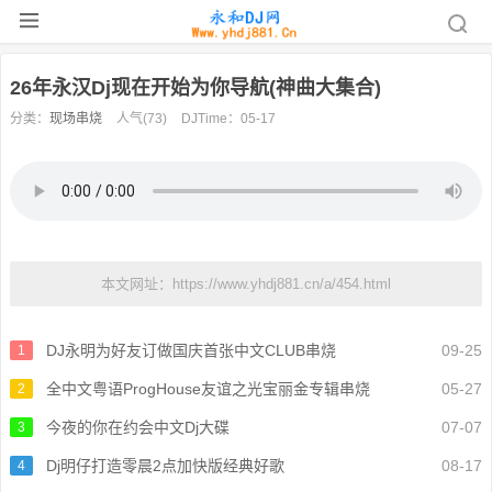
26年永汉Dj现在开始为你导航(神曲大集合)
分类：
现场串烧
人气(73)
DJTime：05-17
本文网址：https://www.yhdj881.cn/a/454.html
DJ永明为好友订做国庆首张中文CLUB串烧
09-25
1
全中文粤语ProgHouse友谊之光宝丽金专辑串烧
05-27
2
今夜的你在约会中文Dj大碟
07-07
3
Dj明仔打造零晨2点加快版经典好歌
08-17
4