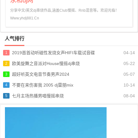
永和dj网
分享中文/英文dj串烧作品,涵盖Club慢摇、Rnb混音等。欢迎光临！
Www.yhdj881.Cn
人气排行
2019首首动听磁性发烧女声HIFI车载试音碟
04-14
1
欧美旋舞之音派对House慢摇dj串烧
05-22
2
超好听英文电音节奏男声2024
05-07
3
不要在来伤害我 2005 dj雷朋mix
10-14
4
七月主场热播男唱慢摇串烧
08-04
5