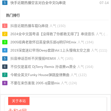
快手近期热播空言对白全中文Dj串烧
07-14
5
热门排行
抖音近期热播车载Dj串烧
人气 (150)
1
2024全中文国粤语【没得救了你都救无得了】串烧音乐
人气 (60)
2
2005经典老歌怀旧英皇俱乐部dj明仔REmix
人气 (184)
3
2019深度迷幻早场Deep套路Vol.1上头慢嗨太空之旅
人气 (111)
4
抖音神话百听不厌慢摇REMIX
人气 (165)
5
不仅仅是喜欢 DjTerry Remix 孙语赛vs萧全
人气 (164)
6
今朝全英文Funky House弹跳旋律舞曲
人气 (122)
7
不要在来伤害我 2005 dj雷朋mix
人气 (124)
8
关于本站