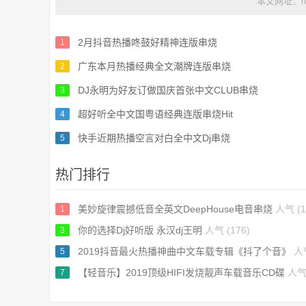
本文网址：https
2月抖音热播咚鼓好精神连版串烧
1
广东本月热播经典全文潮牌连版串烧
2
DJ永明为好友订做国庆首张中文CLUB串烧
3
超好听全中文国粤语经典连版串烧Hit
4
快手近期热播空言对白全中文Dj串烧
5
热门排行
美妙旋律震撼低音全英文DeepHouse电音串烧
人气 (1
1
你的选择Dj好听版 永汉dj王明
人气 (176)
3
2019抖音最火热播神曲中文车载专辑《抖了个音》
人气
5
【轻音乐】2019顶级HIFI发烧靓声车载音乐CD碟
人气 
7