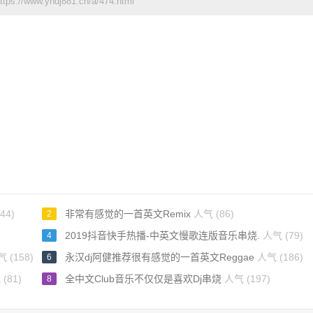
://www.yhdj881.cn/a/474.html
44)
非常有感觉的一首英文Remix
人气 (86)
2
2019抖音快手热播-中英文慢歌连版音乐串烧.
人气 (79)
4
 (158)
永汉dj阿健推荐很有感觉的一首英文Reggae
人气 (186)
6
(81)
全中文Club音乐不仅仅是喜欢Dj串烧
人气 (197)
8