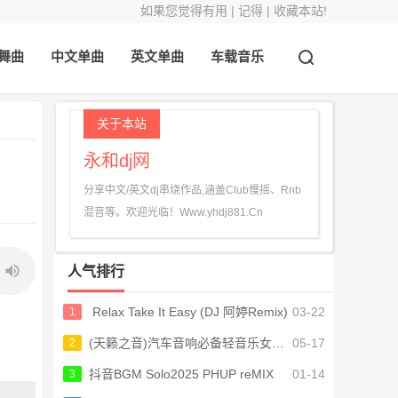
如果您觉得有用 | 记得 | 收藏本站!
舞曲
中文单曲
英文单曲
车载音乐
关于本站
永和dj网
分享中文/英文dj串烧作品,涵盖Club慢摇、Rnb
混音等。欢迎光临！Www.yhdj881.Cn
人气排行
Relax Take It Easy (DJ 阿婷Remix)
03-22
1
(天籁之音)汽车音响必备轻音乐女声HiFi天碟
05-17
2
抖音BGM Solo2025 PHUP reMIX
01-14
3