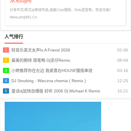
永和dj网
分享中文/英文dj串烧作品,涵盖Club慢摇、Rnb混音等。欢迎光临！
Www.yhdj881.Cn
人气排行
轻音乐英文女声Is A Friend 2026
02-06
1
最美的期待 周笔畅 Dj坚仔Remix
08-04
2
小婷推荐你在左边 我紧靠右HOUSE慢摇串烧
03-16
3
DJ Smoking - Wieczna chemia ( Remix )
12-25
4
童话dj加快劲爆版 好听 2006 Dj Michael K Remix
10-21
5