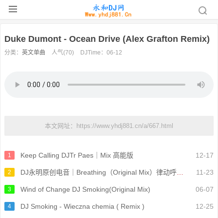
Duke Dumont - Ocean Drive (Alex Grafton Remix)
分类：
英文单曲
人气(70)
DJTime：06-12
本文网址：https://www.yhdj881.cn/a/667.html
Keep Calling DJTr Paes｜Mix 高能版
12-17
1
DJ永明原创电音｜Breathing（Original Mix）律动呼吸感单曲
11-23
2
Wind of Change DJ Smoking(Original Mix)
06-07
3
DJ Smoking - Wieczna chemia ( Remix )
12-25
4