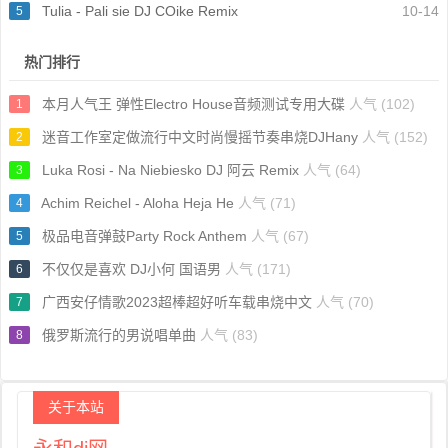
Tulia - Pali sie DJ COike Remix
10-14
5
热门排行
本月人气王 弹性Electro House音频测试专用大碟
人气 (102)
1
迷音工作室定做流行中文时尚慢摇节奏串烧DJHany
人气 (152)
2
Luka Rosi - Na Niebiesko DJ 阿云 Remix
人气 (64)
3
Achim Reichel - Aloha Heja He
人气 (71)
4
极品电音弹鼓Party Rock Anthem
人气 (67)
5
不仅仅是喜欢 DJ小何 国语男
人气 (171)
6
广西安仔情歌2023超棒超好听车载串烧中文
人气 (70)
7
俄罗斯流行的男说唱单曲
人气 (83)
8
关于本站