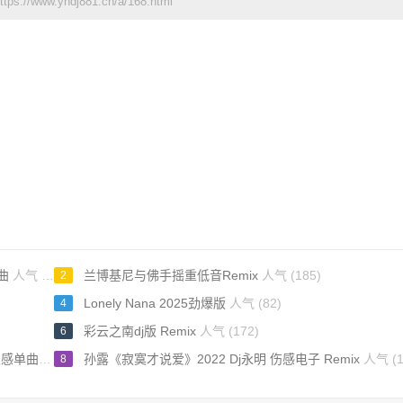
://www.yhdj881.cn/a/168.html
神曲
人气 (186)
兰博基尼与佛手摇重低音Remix
人气 (185)
2
Lonely Nana 2025劲爆版
人气 (82)
4
彩云之南dj版 Remix
人气 (172)
6
呼吸感单曲
人气 (190)
孙露《寂寞才说爱》2022 Dj永明 伤感电子 Remix
人气 (1
8