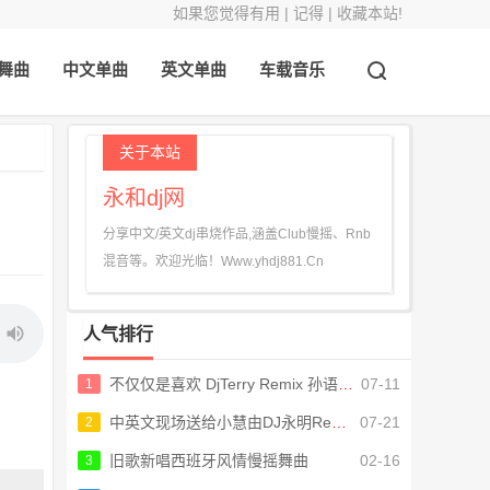
如果您觉得有用 | 记得 | 收藏本站!
舞曲
中文单曲
英文单曲
车载音乐
关于本站
永和dj网
分享中文/英文dj串烧作品,涵盖Club慢摇、Rnb
混音等。欢迎光临！Www.yhdj881.Cn
人气排行
不仅仅是喜欢 DjTerry Remix 孙语赛vs萧全
07-11
1
中英文现场送给小慧由DJ永明ReMix
07-21
2
旧歌新唱西班牙风情慢摇舞曲
02-16
3