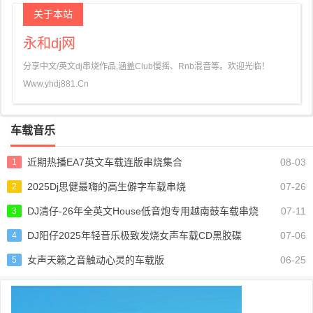
关于本站
永和dj网
分享中文/英文dj串烧作品,涵盖Club慢摇、Rnb混音等。欢迎光临！
Www.yhdj881.Cn
车载音乐
近期热播EA7英文车载连版串烧集合
08-03
1
2025Dj思健最嗨的高生僻字车载串烧
07-26
2
DJ清仔-26年全英文House低音炮专用越南鼓车载串烧
07-11
3
DJ阳仔2025年轻音乐极致发烧女声车载CD黑胶碟
07-06
4
女声天籁之音触动心灵的车载版
06-25
5