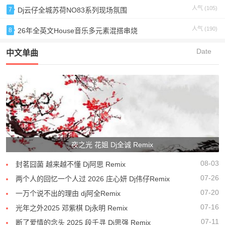
人气 (105)
7
Dj云仔全城苏荷NO83系列现场氛围
人气 (190)
8
26年全英文House音乐多元素混搭串烧
Date
中文单曲
夜之光 花姐 Dj全诚 Remix
08-03
封茗囧菌 越来越不懂 Dj阿思 Remix
07-26
两个人的回忆一个人过 2026 庄心妍 Dj伟仔Remix
07-20
一万个说不出的理由 dj阿全Remix
07-16
光年之外2025 邓紫棋 Dj永明 Remix
07-11
断了爱情的念头 2025 段千寻 Dj思强 Remix