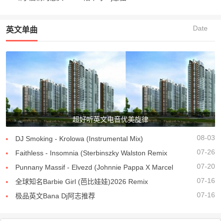
Date
英文单曲
超好听英文电音优美旋律
08-03
DJ Smoking - Krolowa (Instrumental Mix)
07-26
Faithless - Insomnia (Sterbinszky Walston Remix
07-20
Punnany Massif - Elvezd (Johnnie Pappa X Marcel
07-16
全球知名Barbie Girl (芭比娃娃)2026 Remix
07-16
极品英文Bana Dj阿志推荐