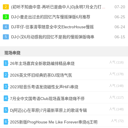
(初听不知曲中意-再听已是曲中人)Dj永明7月全力打造的串烧
07-20
2
DJ小曼走出过去的回忆汽车慢摇弹版6月推荐
06-25
3
DJ平仔-往事清零随意全中文ElectroHouse慢摇
06-24
4
DJ小汉6月动感我的回忆不是我的慢摇弹版嗨串
06-15
5
现场串烧
人气 (116)
1
26年主场嘉宾全新歌路编排精品串烧
人气 (178)
2
2026英文怀旧经典奶茶DJ现场气氛
人气 (148)
3
2023轻音乐粤语发烧磁性女声HiFi串烧
人气 (117)
4
7月全中文国粤语Club现场直落串烧嗨不停
人气 (148)
5
Dj阿迈(心在草原)7月最新草原上的歌谣专辑
人气 (72)
6
2025新版ProgHouse Me Like Forever串烧dj王明