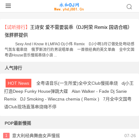
【试听排行】
王诗安 爱不需要装乖（DJ阿荣 Remix 国语合唱）
张胖胖提供
Sexy And I Know It LMFAO Dj小伟 Remix
DJ小明3月订做处处吻动感
气氛车载串烧
俄罗斯流行的男说唱单曲
一首很经典的英文单曲
全中文国
粤语House音乐慢摇串烧小浪
...
人气排行
HOT News
全粤语音乐(一生所爱)全中文Club慢摇串烧
dj小王
打造Deep Funky House弹跳大碟
Alan Walker - Fade Dj Sanie
Remix
DJ Smoking - Wieczna chemia ( Remix )
7月全中文国粤
语Club现场直落串烧嗨不停
POP最新慢摇
意大利经典舞曲女声慢摇
07-26
1