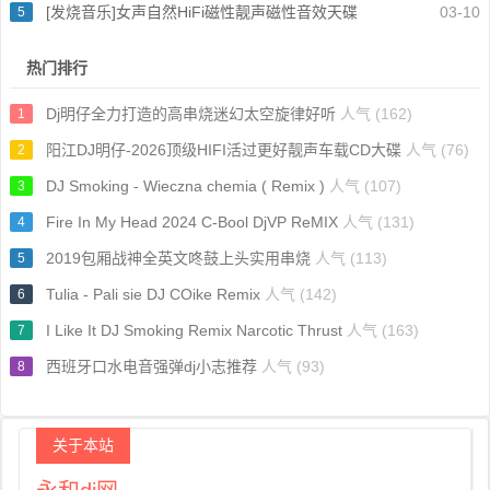
[发烧音乐]女声自然HiFi磁性靓声磁性音效天碟
03-10
5
热门排行
Dj明仔全力打造的高串烧迷幻太空旋律好听
人气 (162)
1
阳江DJ明仔-2026顶级HIFI活过更好靓声车载CD大碟
人气 (76)
2
DJ Smoking - Wieczna chemia ( Remix )
人气 (107)
3
Fire In My Head 2024 C-Bool DjVP ReMIX
人气 (131)
4
2019包厢战神全英文咚鼓上头实用串烧
人气 (113)
5
Tulia - Pali sie DJ COike Remix
人气 (142)
6
I Like It DJ Smoking Remix Narcotic Thrust
人气 (163)
7
西班牙口水电音强弹dj小志推荐
人气 (93)
8
关于本站