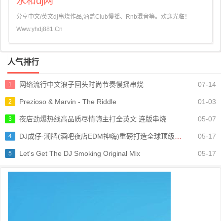
永和dj网
分享中文/英文dj串烧作品,涵盖Club慢摇、Rnb混音等。欢迎光临！
Www.yhdj881.Cn
人气排行
网络流行中文浪子回头时尚节奏慢摇串烧
07-14
1
Prezioso & Marvin - The Riddle
01-03
2
夜店劲爆热线高品质尽情嗨主打全英文 连版串烧
05-07
3
DJ成仔-潮牌(酒吧夜店EDM神嗨)重磅打造全球顶级电音串烧
05-17
4
Let's Get The DJ Smoking Original Mix
05-17
5