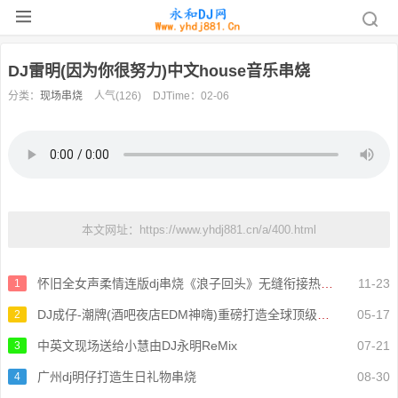
DJ雷明(因为你很努力)中文house音乐串烧
分类：
现场串烧
人气(126)
DJTime：02-06
本文网址：https://www.yhdj881.cn/a/400.html
怀旧全女声柔情连版dj串烧《浪子回头》无缝衔接热播金曲
11-23
1
DJ成仔-潮牌(酒吧夜店EDM神嗨)重磅打造全球顶级电音串烧
05-17
2
中英文现场送给小慧由DJ永明ReMix
07-21
3
广州dj明仔打造生日礼物串烧
08-30
4