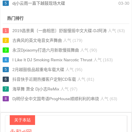
dj小云雨一直下越鼓现场大碟
03-30
5
热门排行
2019昌景黄〔一曲相思〕舒服慢摇中文大碟-DJ阿涛
人气 (63)
1
古典风的英文电音女声舞曲
人气 (179)
2
永汉Djxiaomy打造六月新歌慢摇舞曲
人气 (90)
3
I Like It DJ Smoking Remix Narcotic Thrust
人气 (163)
4
2月越鼓极品超重电车载大碟
人气 (95)
5
抖音快手近期热播客户定制CD车载
人气 (81)
6
海草舞 萧全 Dj小志ReMix
人气 (97)
7
Dj明仔全中文国粤语ProgHouse顺顺利利的串烧
人气 (63)
8
关于本站