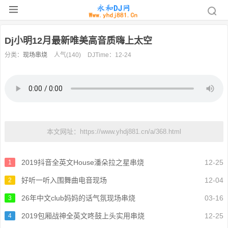
Dj小明12月最新唯美高音质嗨上太空
分类：
现场串烧
人气(140)
DJTime：12-24
本文网址：https://www.yhdj881.cn/a/368.html
2019抖音全英文House潘朵拉之星串烧
12-25
1
好听一听入围舞曲电音现场
12-04
2
26年中文club妈妈的话气氛现场串烧
03-16
3
2019包厢战神全英文咚鼓上头实用串烧
12-25
4