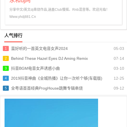
永和dj网
分享中文/英文dj串烧作品,涵盖Club慢摇、Rnb混音等。欢迎光临！
Www.yhdj881.Cn
人气排行
蛮好听的一首英文电音女声2024
05-03
1
Behind These Hazel Eyes DJ Aming Remix
07-14
2
抖音BGM电音女声诱惑小曲
03-10
3
2019抖音神曲《全城热播》让你一次听个够(车载版)
12-25
4
全粤语首首经典ProgHouse跳舞专辑串烧
09-12
5