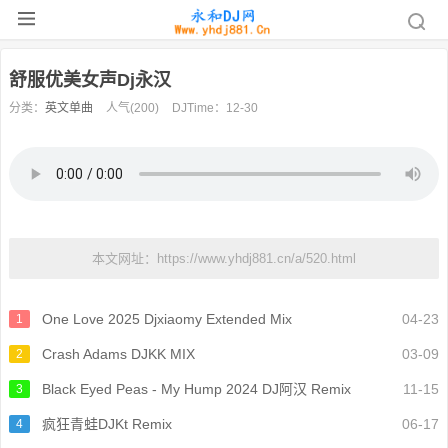
舒服优美女声Dj永汉
分类：
英文单曲
人气(200)
DJTime：12-30
本文网址：https://www.yhdj881.cn/a/520.html
One Love 2025 Djxiaomy Extended Mix
04-23
1
Crash Adams DJKK MIX
03-09
2
Black Eyed Peas - My Hump 2024 DJ阿汉 Remix
11-15
3
疯狂青蛙DJKt Remix
06-17
4