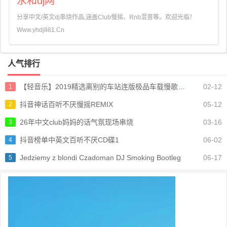
永和dj网
分享中文/英文dj串烧作品,涵盖Club慢摇、Rnb混音等。欢迎光临！
Www.yhdj881.Cn
人气排行
【轻音乐】2019精选离别的车站连版极品车载慢歌串烧
02-12
1
抖音神话百听不厌慢摇REMIX
05-12
2
26年中文club妈妈的话气氛现场串烧
03-16
3
抖音榜单中英文百听不厌CD碟1
06-02
4
Jedziemy z blondi Czadoman DJ Smoking Bootleg
06-17
5