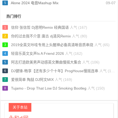
Alone 2024 电音Mashup Mix
09-07
5
热门排行
信仰 张信哲 Dj思明Remix 经典国语
人气 (167)
1
你的过去我不介意 唐古 dj清风Remix
人气 (80)
2
2019全英文咔哇专用上头醒神必备高清晰音质串烧
人气 (65)
3
轻音乐英文女声Is A Friend 2026
人气 (162)
4
阿志打造欧美男声动感英文舞曲慢摇大集合
人气 (106)
5
DJ健锋-畅享【还有多少个十年】ProgHouse慢摇连串
人气 (118)
6
爱很简单 陶喆 DJ阿文MIX
人气 (169)
7
Tujamo - Drop That Low DJ Smoking Bootleg
人气 (150)
8
关于本站